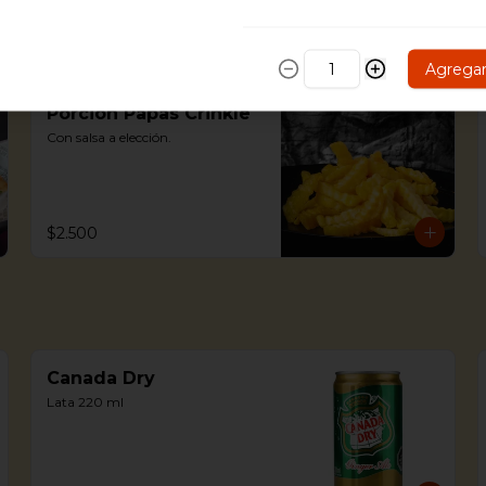
Agrega
Porción Papas Crinkle
Con salsa a elección.
$2.500
Canada Dry
Lata 220 ml