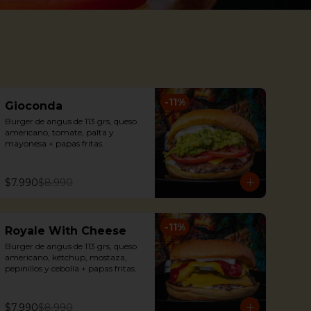
-
11
%
Gioconda
Burger de angus de 113 grs, queso 
americano, tomate, palta y 
mayonesa + papas fritas.
$7.990
$8.990
-
11
%
Royale With Cheese
Burger de angus de 113 grs, queso 
americano, kétchup, mostaza, 
pepinillos y cebolla + papas fritas.
$7.990
$8.990