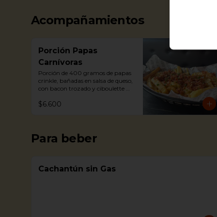
Acompañamientos
Porción Papas
Carnívoras
Porción de 400 gramos de papas 
crinkle, bañadas en salsa de queso, 
con bacon trozado y ciboulette 
como toppings.
$6.600
Para beber
Cachantún sin Gas