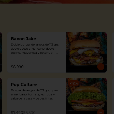
Bacon Jake
Doble burger de angus de 113 grs, 
doble queso americano, doble 
tocino, mayonesa y ketchup + 
papas fritas.
$8.990
-
12
%
Pop Culture
Burger de angus de 113 grs, queso 
americano, tomate, lechuga y 
salsa de la casa + papas fritas.
$7.490
$8.500