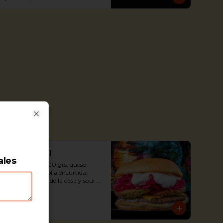
Close
Not Warhol
ales
Not Burger de 100 grs, queso 
americano, cebolla encurtida, 
palta frita, salsa de la casa y sour 
cream + papas fritas.
$7.990