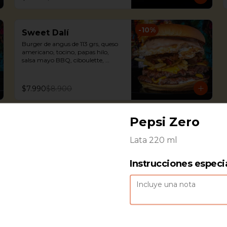
-
10
%
Sweet Dalí
Burger de angus de 113 grs, queso 
americano, tocino, papas hilo, 
salsa mayo BBQ, ciboulette, 
cebolla caramelizada y huevo frito 
+ papas fritas.
$7.990
$8.900
Pepsi Zero
Lata 220 ml
Not Royale with
Instrucciones especi
Cheese
Not Burger de 100 grs, queso 
americano, kétchup, mostaza, 
pepinillos y cebolla + papas fritas.
$7.990