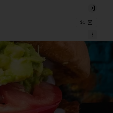
Login
$0