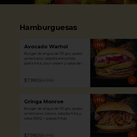
Hamburguesas
-
11
%
Avocado Warhol
Burger de angus de 113 grs, queso 
americano, cebolla encurtida, 
palta frita, sour cream y salsa de la 
casa + papas fritas.
$7.990
$8.990
-
11
%
Gringa Monroe
Burger de angus de 113 grs, queso 
americano, tocino, cebolla frita y 
salsa BBQ + papas fritas.
$7.990
$8.990