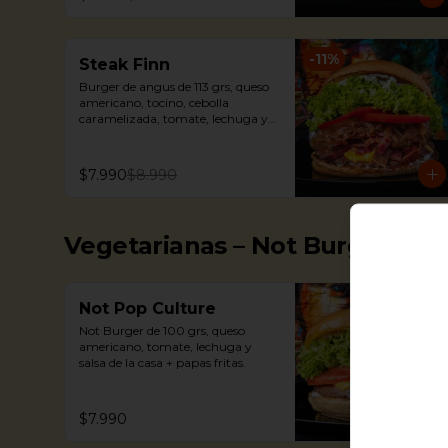
-
11
%
Steak Finn
Burger de angus de 113 grs, queso 
americano, tocino, cebolla 
caramelizada, tomate, lechuga y 
mayonesa + papas fritas.
$7.990
$8.990
Vegetarianas – Not Burger
Not Pop Culture
Not Burger de 100 grs, queso 
americano, tomate, lechuga y 
salsa de la casa + papas fritas.
$7.990