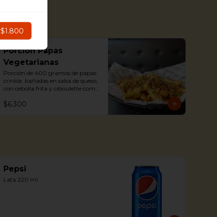
r
$1.800
Porción Papas
Vegetarianas
Porción de 400 gramos de papas 
crinkle, bañadas en salsa de queso, 
con cebolla frita y ciboulette como 
toppings.
$6.300
Pepsi
Lata 220 ml