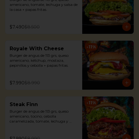
americano, tomate, lechuga y salsa de 
la casa + papas fritas.
$7.490
$8.500
-
11
%
Royale With Cheese
Burger de angus de 113 grs, queso 
americano, kétchup, mostaza, 
pepinillos y cebolla + papas fritas.
$7.990
$8.990
-
11
%
Steak Finn
Burger de angus de 113 grs, queso 
americano, tocino, cebolla 
caramelizada, tomate, lechuga y 
mayonesa + papas fritas.
$7.990
$8.990