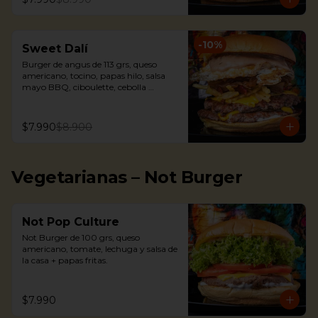
-
10
%
Sweet Dalí
Burger de angus de 113 grs, queso 
americano, tocino, papas hilo, salsa 
mayo BBQ, ciboulette, cebolla 
caramelizada y huevo frito + papas 
fritas.
$7.990
$8.900
Vegetarianas – Not Burger
Not Pop Culture
Not Burger de 100 grs, queso 
americano, tomate, lechuga y salsa de 
la casa + papas fritas.
$7.990