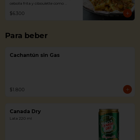
cebolla frita y ciboulette como 
toppings.
$6.300
Para beber
Cachantún sin Gas
$1.800
Canada Dry
Lata 220 ml