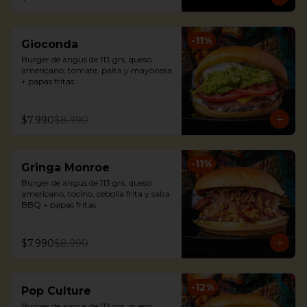
-
11
%
Gioconda
Burger de angus de 113 grs, queso 
americano, tomate, palta y mayonesa 
+ papas fritas.
$7.990
$8.990
-
11
%
Gringa Monroe
Burger de angus de 113 grs, queso 
americano, tocino, cebolla frita y salsa 
BBQ + papas fritas.
$7.990
$8.990
-
12
%
Pop Culture
Burger de angus de 113 grs, queso 